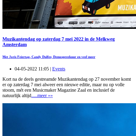
Muzikantendag op zaterdag 7 mei 2022 in de Melkweg
Amsterdam
Met Joris Feiertag, Candy Dulfer, Demospreekuur en veel meer
04-05-2022 11:05 |
Events
Kort na de deels gestreamde Muzikantendag op 27 november komt
er op zaterdag 7 mei alweer een nieuwe editie, maar nu op volle
stoom, mét een Musicmaker Magazine Zaal en inclusief de
natuurlijk altijd
.....meer »»