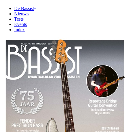
+
De Bassist
Nieuws
Tests
Events
Index