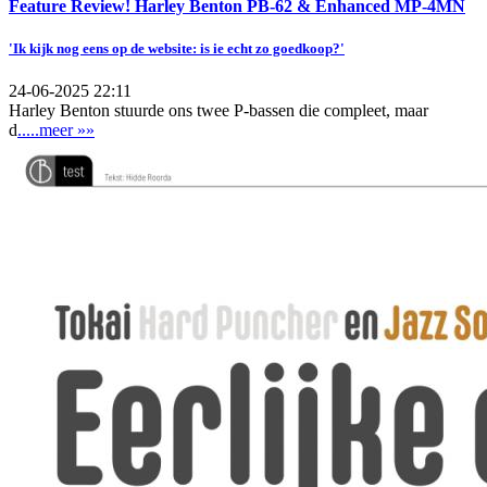
Feature Review! Harley Benton PB-62 & Enhanced MP-4MN
'Ik kijk nog eens op de website: is ie echt zo goedkoop?'
24-06-2025 22:11
Harley Benton stuurde ons twee P-bassen die compleet, maar
d
.....meer »»