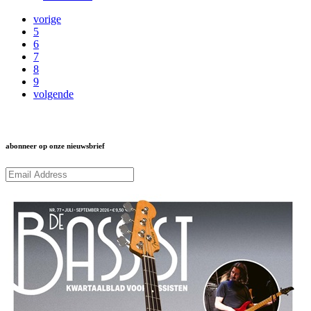
vorige
5
6
7
8
9
volgende
abonneer op onze nieuwsbrief
Subcribe