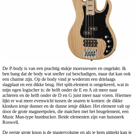
De P-body is van een prachtig stukje moerasessen en ongelakt. Ik
ben bang dat de body wat sneller zal beschadigen, maar dat kan ook
een charme zijn. Op de body vind je wederom een drielaags
slagplaat en een dikke brug. Het split-element is omgekeerd, wat in
mijn ogen logischer is: de helft onder de E en A zit meer naar
achteren en de helft onder de D en G juist meer naar voren. Hiermee
lijkt er wat meer evenwicht tussen de snaren te komen: de dikke
klonken ietsje dunner en de dunne ietsje dikker. Het element valt op
door de grote magneetpolen, die matchen met het brugelement, een
Music Man-type humbucker. Beide elementen zijn van huismerk
Roswell.
De eerste grote knop is de mastervolume en als je hem uittrekt kan je