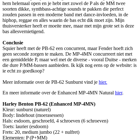
hem helemaal open en je hebt met zowel de P als de MM twee
soorten dikke, synthbass-achtige sounds te pakken die perfect
zouden passen in een moderne band met dance-invloeden, in de
hiphop, reggae en alles waarin de bas echt dik moet zijn. Mijn
thuisversterker heeft er moeite mee, maar met mijn grote set is deze
bas allesvernietigend.
Conclusie
Squier heeft met de PB-62 een concurrent, maar Fender hoeft zich
geen seconde zorgen te maken. De MP-4MN concurreert niet met
een gemiddelde P, maar wel met de diverse - vooral Duitse - merken
die dure P/MM-bassen aanbieden. Ik kijk nog eens op de website: is
ie echt zo goedkoop?
Meer informatie over de PB-62 Sunburst vind je
hier.
En meer informatie over de Enhanced MP-4MN Natural
hier
.
Harley Benton PB-62 (Enhanced MP-4MN)
Kleur: sunburst (naturel)
Body: lindehout (moerasessen)
Hals: esdoorn, geschroefd, 4 schroeven (6 schroeven)
Toets: laurier (esdoorn)
Frets: 20, medium jumbo (22 + nulfret)
Elementen: P (P+MM)