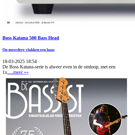
Boss Katana 500 Bass Head
Op meerdere vlakken een baas
18-03-2025 18:54
De Boss Katana-serie is alweer even in de omloop, met een
1x
.....meer »»