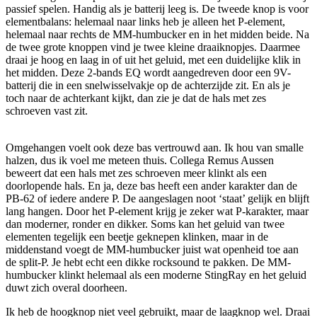
passief spelen. Handig als je batterij leeg is. De tweede knop is voor
elementbalans: helemaal naar links heb je alleen het P-element,
helemaal naar rechts de MM-humbucker en in het midden beide. Na
de twee grote knoppen vind je twee kleine draaiknopjes. Daarmee
draai je hoog en laag in of uit het geluid, met een duidelijke klik in
het midden. Deze 2-bands EQ wordt aangedreven door een 9V-
batterij die in een snelwisselvakje op de achterzijde zit. En als je
toch naar de achterkant kijkt, dan zie je dat de hals met zes
schroeven vast zit.
Omgehangen voelt ook deze bas vertrouwd aan. Ik hou van smalle
halzen, dus ik voel me meteen thuis. Collega Remus Aussen
beweert dat een hals met zes schroeven meer klinkt als een
doorlopende hals. En ja, deze bas heeft een ander karakter dan de
PB-62 of iedere andere P. De aangeslagen noot ‘staat’ gelijk en blijft
lang hangen. Door het P-element krijg je zeker wat P-karakter, maar
dan moderner, ronder en dikker. Soms kan het geluid van twee
elementen tegelijk een beetje geknepen klinken, maar in de
middenstand voegt de MM-humbucker juist wat openheid toe aan
de split-P. Je hebt echt een dikke rocksound te pakken. De MM-
humbucker klinkt helemaal als een moderne StingRay en het geluid
duwt zich overal doorheen.
Ik heb de hoogknop niet veel gebruikt, maar de laagknop wel. Draai