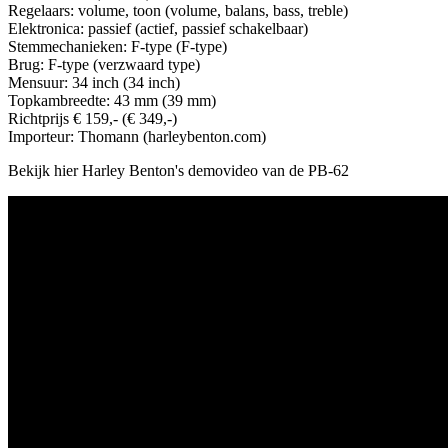
Regelaars: volume, toon (volume, balans, bass, treble)
Elektronica: passief (actief, passief schakelbaar)
Stemmechanieken: F-type (F-type)
Brug: F-type (verzwaard type)
Mensuur: 34 inch (34 inch)
Topkambreedte: 43 mm (39 mm)
Richtprijs € 159,- (€ 349,-)
Importeur: Thomann (harleybenton.com)
Bekijk hier Harley Benton's demovideo van de PB-62