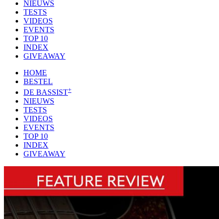
NIEUWS
TESTS
VIDEOS
EVENTS
TOP 10
INDEX
GIVEAWAY
HOME
BESTEL
+
DE BASSIST
NIEUWS
TESTS
VIDEOS
EVENTS
TOP 10
INDEX
GIVEAWAY