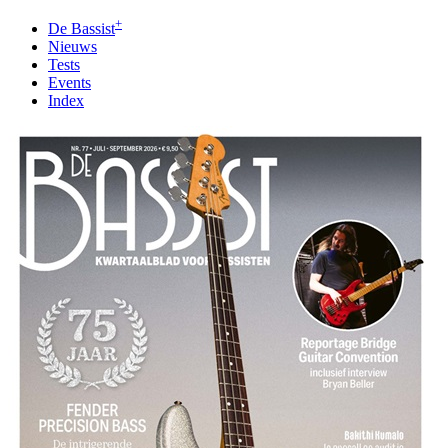
+
De Bassist
Nieuws
Tests
Events
Index