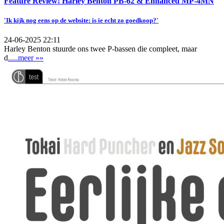
Feature Review! Harley Benton PB-62 & Enhanced MP-4MN
'Ik kijk nog eens op de website: is ie echt zo goedkoop?'
24-06-2025 22:11
Harley Benton stuurde ons twee P-bassen die compleet, maar
d
.....meer »»