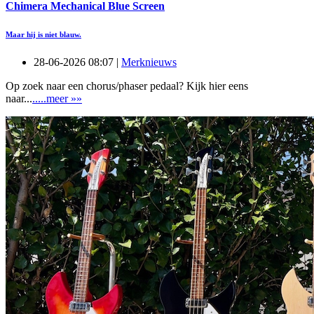
Chimera Mechanical Blue Screen
Maar hij is niet blauw.
28-06-2026 08:07 |
Merknieuws
Op zoek naar een chorus/phaser pedaal? Kijk hier eens
naar...
.....meer »»