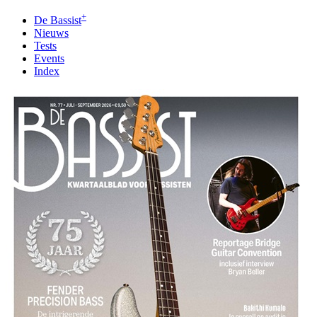
+
De Bassist
Nieuws
Tests
Events
Index