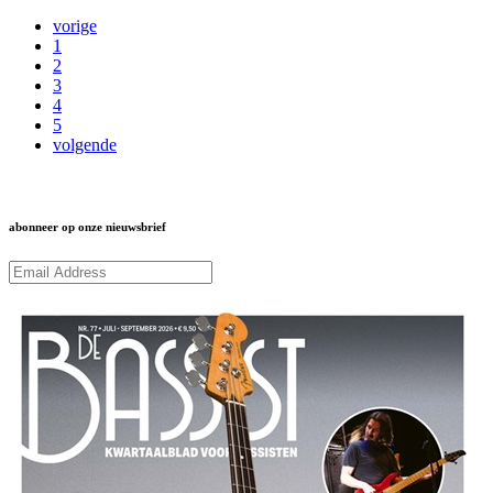
vorige
1
2
3
4
5
volgende
abonneer op onze nieuwsbrief
Subcribe