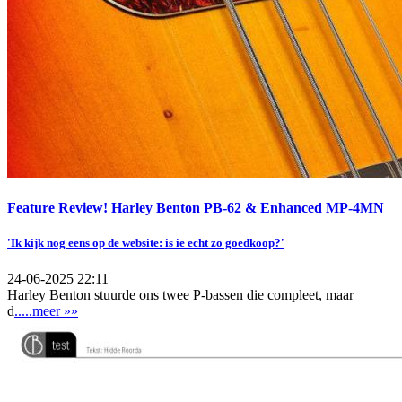
Feature Review! Harley Benton PB-62 & Enhanced MP-4MN
'Ik kijk nog eens op de website: is ie echt zo goedkoop?'
24-06-2025 22:11
Harley Benton stuurde ons twee P-bassen die compleet, maar
d
.....meer »»