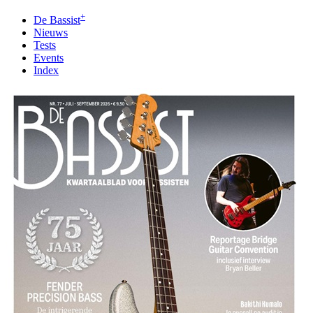
+
De Bassist
Nieuws
Tests
Events
Index