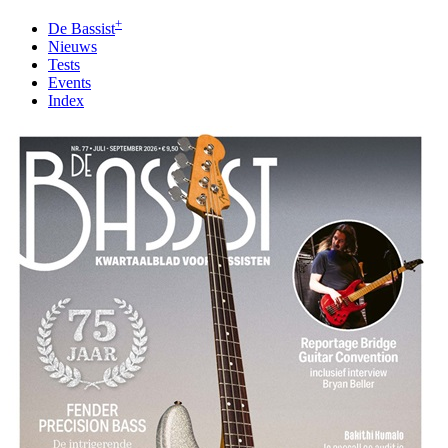
+
De Bassist
Nieuws
Tests
Events
Index