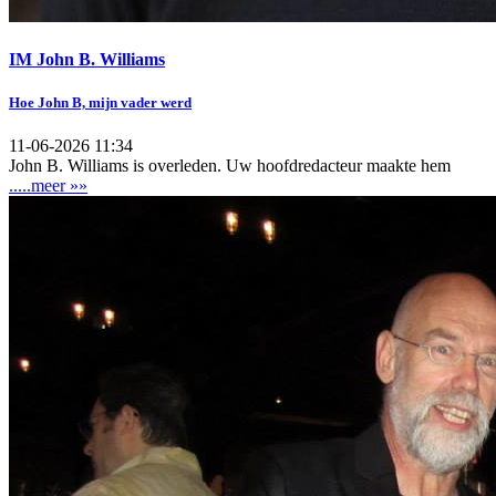
IM John B. Williams
Hoe John B, mijn vader werd
11-06-2026 11:34
John B. Williams is overleden. Uw hoofdredacteur maakte hem
.....meer »»