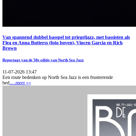
Van spannend dubbel basspel tot priegeljazz, met bassisten als
Flea en Anna Butterss (foto boven), Vincen Garcia en Rich
Brown
Reportage van de 50e editie van North Sea Jazz
11-07-2026 13:47
Een route bedenken op North Sea Jazz is een frustrerende
bed
.....meer »»