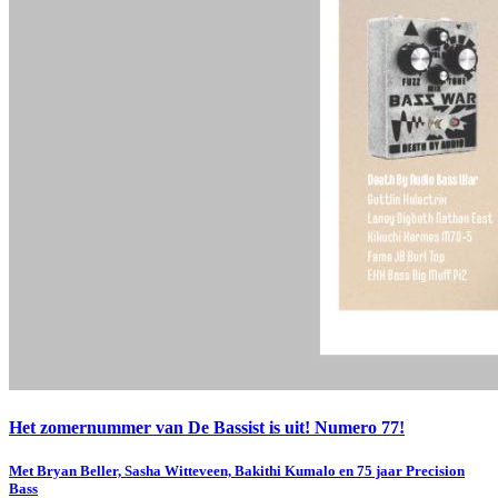
Het zomernummer van De Bassist is uit! Numero 77!
Met Bryan Beller, Sasha Witteveen, Bakithi Kumalo en 75 jaar Precision
Bass