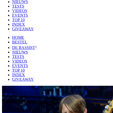
NIEUWS
TESTS
VIDEOS
EVENTS
TOP 10
INDEX
GIVEAWAY
HOME
BESTEL
+
DE BASSIST
NIEUWS
TESTS
VIDEOS
EVENTS
TOP 10
INDEX
GIVEAWAY