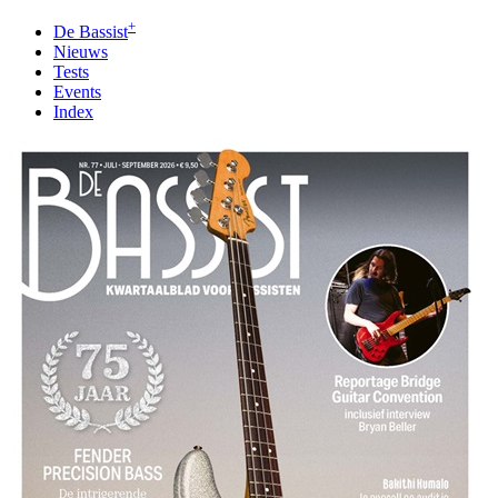
+
De Bassist
Nieuws
Tests
Events
Index