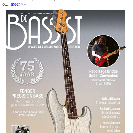
o
.....meer »»