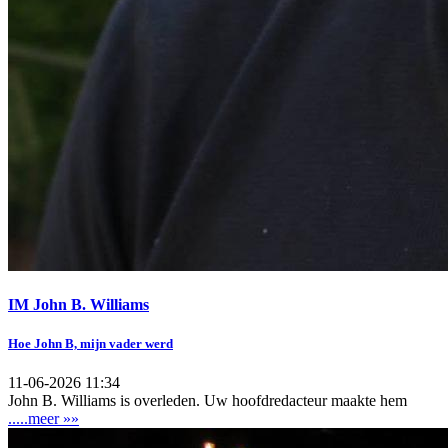
IM John B. Williams
Hoe John B, mijn vader werd
11-06-2026 11:34
John B. Williams is overleden. Uw hoofdredacteur maakte hem
.....meer »»