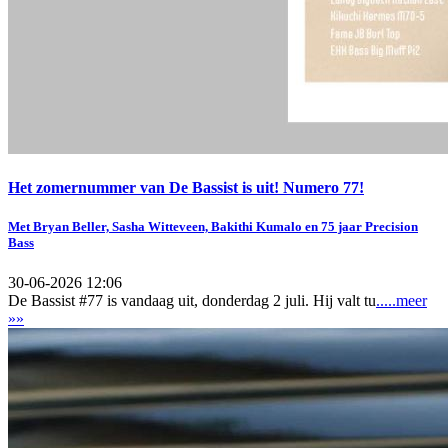
Het zomernummer van De Bassist is uit! Numero 77!
Met Bryan Beller, Sasha Witteveen, Bakithi Kumalo en 75 jaar Precision
Bass
30-06-2026 12:06
De Bassist #77 is vandaag uit, donderdag 2 juli. Hij valt tu
.....meer
»»