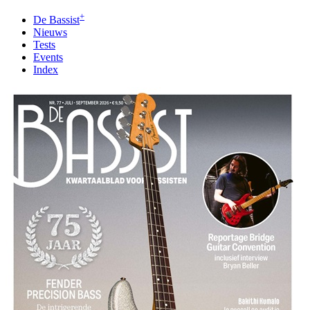
+
De Bassist
Nieuws
Tests
Events
Index