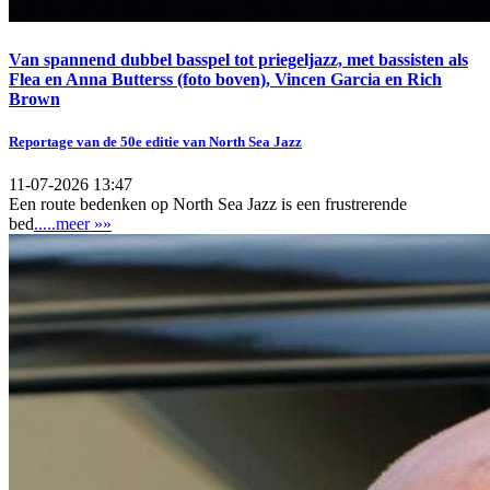
Van spannend dubbel basspel tot priegeljazz, met bassisten als
Flea en Anna Butterss (foto boven), Vincen Garcia en Rich
Brown
Reportage van de 50e editie van North Sea Jazz
11-07-2026 13:47
Een route bedenken op North Sea Jazz is een frustrerende
bed
.....meer »»