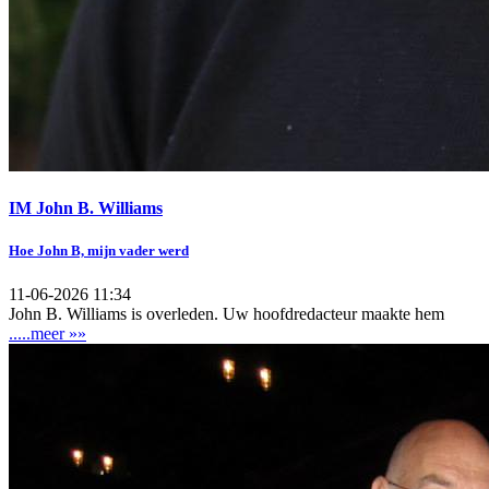
IM John B. Williams
Hoe John B, mijn vader werd
11-06-2026 11:34
John B. Williams is overleden. Uw hoofdredacteur maakte hem
.....meer »»