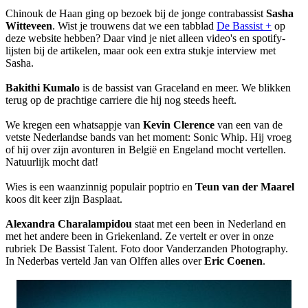
Chinouk de Haan ging op bezoek bij de jonge contrabassist
Sasha
Witteveen
. Wist je trouwens dat we een tabblad
De Bassist +
op
deze website hebben? Daar vind je niet alleen video's en spotify-
lijsten bij de artikelen, maar ook een extra stukje interview met
Sasha.
Bakithi Kumalo
is de bassist van Graceland en meer. We blikken
terug op de prachtige carriere die hij nog steeds heeft.
We kregen een whatsappje van
Kevin Clerence
van een van de
vetste Nederlandse bands van het moment: Sonic Whip. Hij vroeg
of hij over zijn avonturen in België en Engeland mocht vertellen.
Natuurlijk mocht dat!
Wies is een waanzinnig populair poptrio en
Teun van der Maarel
koos dit keer zijn Basplaat.
Alexandra Charalampidou
staat met een been in Nederland en
met het andere been in Griekenland. Ze vertelt er over in onze
rubriek De Bassist Talent. Foto door Vanderzanden Photography.
In Nederbas verteld Jan van Olffen alles over
Eric Coenen
.