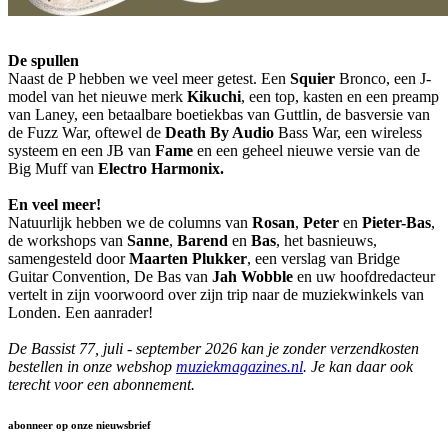
De spullen
Naast de P hebben we veel meer getest. Een
Squier
Bronco, een J-
model van het nieuwe merk
Kikuchi
, een top, kasten en een preamp
van Laney, een betaalbare boetiekbas van Guttlin, de basversie van
de Fuzz War, oftewel de
Death By Audio
Bass War, een wireless
systeem en een JB van
Fame
en een geheel nieuwe versie van de
Big Muff van
Electro Harmonix.
En veel meer!
Natuurlijk hebben we de columns van
Rosan
,
Peter
en
Pieter-Bas
,
de workshops van
Sanne
,
Barend
en
Bas
, het basnieuws,
samengesteld door
Maarten Plukker
, een verslag van Bridge
Guitar Convention, De Bas van
Jah Wobble
en uw hoofdredacteur
vertelt in zijn voorwoord over zijn trip naar de muziekwinkels van
Londen. Een aanrader!
De Bassist 77, juli - september 2026 kan je zonder verzendkosten
bestellen in onze webshop
muziekmagazines.nl
. Je kan daar ook
terecht voor een abonnement.
abonneer op onze nieuwsbrief