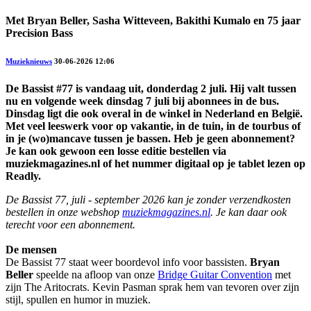
Met Bryan Beller, Sasha Witteveen, Bakithi Kumalo en 75 jaar
Precision Bass
Muzieknieuws
30-06-2026 12:06
De Bassist #77 is vandaag uit, donderdag 2 juli. Hij valt tussen
nu en volgende week dinsdag 7 juli bij abonnees in de bus.
Dinsdag ligt die ook overal in de winkel in Nederland en België.
Met veel leeswerk voor op vakantie, in de tuin, in de tourbus of
in je (wo)mancave tussen je bassen. Heb je geen abonnement?
Je kan ook gewoon een losse editie bestellen via
muziekmagazines.nl of het nummer digitaal op je tablet lezen op
Readly.
De Bassist 77, juli - september 2026 kan je zonder verzendkosten
bestellen in onze webshop
muziekmagazines.nl
. Je kan daar ook
terecht voor een abonnement.
De mensen
De Bassist 77 staat weer boordevol info voor bassisten.
Bryan
Beller
speelde na afloop van onze
Bridge Guitar Convention
met
zijn The Aritocrats. Kevin Pasman sprak hem van tevoren over zijn
stijl, spullen en humor in muziek.