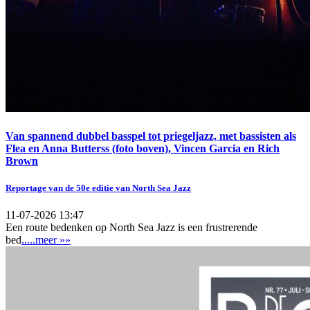
Van spannend dubbel basspel tot priegeljazz, met bassisten als
Flea en Anna Butterss (foto boven), Vincen Garcia en Rich
Brown
Reportage van de 50e editie van North Sea Jazz
11-07-2026 13:47
Een route bedenken op North Sea Jazz is een frustrerende
bed
.....meer »»