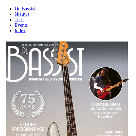
+
De Bassist
Nieuws
Tests
Events
Index