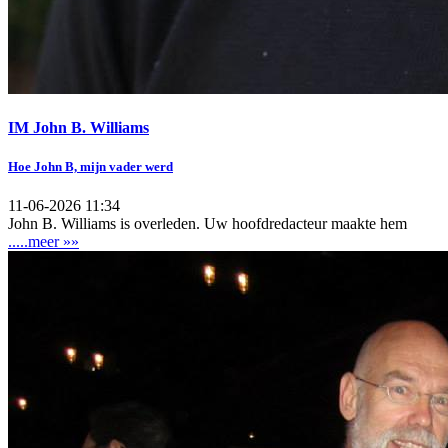
IM John B. Williams
Hoe John B, mijn vader werd
11-06-2026 11:34
John B. Williams is overleden. Uw hoofdredacteur maakte hem
.....meer »»