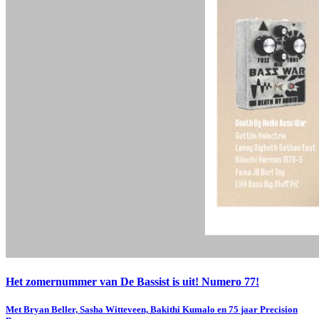
Het zomernummer van De Bassist is uit! Numero 77!
Met Bryan Beller, Sasha Witteveen, Bakithi Kumalo en 75 jaar Precision