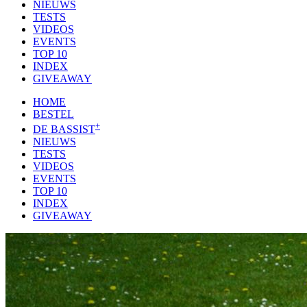
NIEUWS
TESTS
VIDEOS
EVENTS
TOP 10
INDEX
GIVEAWAY
HOME
BESTEL
+
DE BASSIST
NIEUWS
TESTS
VIDEOS
EVENTS
TOP 10
INDEX
GIVEAWAY