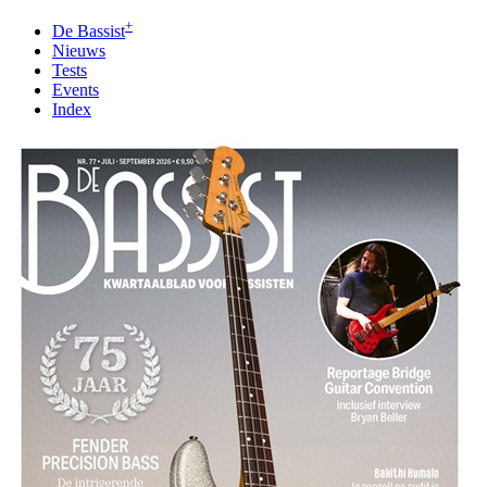
+
De Bassist
Nieuws
Tests
Events
Index