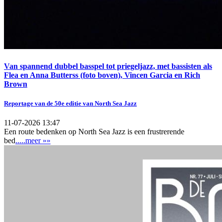
Van spannend dubbel basspel tot priegeljazz, met bassisten als
Flea en Anna Butterss (foto boven), Vincen Garcia en Rich
Brown
Reportage van de 50e editie van North Sea Jazz
11-07-2026 13:47
Een route bedenken op North Sea Jazz is een frustrerende
bed
.....meer »»