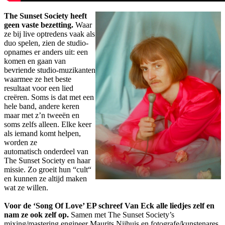
The Sunset Society heeft
geen vaste bezetting.
Waar
ze bij live optredens vaak als
duo spelen, zien de studio-
opnames er anders uit: een
komen en gaan van
bevriende studio-muzikanten
waarmee ze het beste
resultaat voor een lied
creëren. Soms is dat met een
hele band, andere keren
maar met z’n tweeën en
soms zelfs alleen. Elke keer
als iemand komt helpen,
worden ze
automatisch onderdeel van
The Sunset Society en haar
missie. Zo groeit hun “cult“
en kunnen ze altijd maken
wat ze willen.
Voor de ‘Song Of Love’ EP schreef Van Eck alle liedjes zelf en
nam ze ook zelf op.
Samen met The Sunset Society’s
mixing/mastering engineer Maurits Nijhuis en fotografe/kunstenares