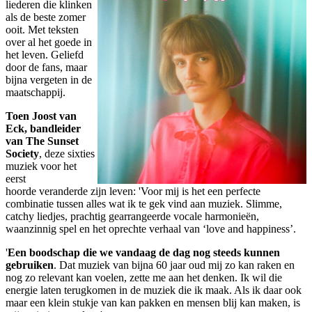
liederen die klinken
als de beste zomer
ooit. Met teksten
over al het goede in
het leven. Geliefd
door de fans, maar
bijna vergeten in de
maatschappij.
Toen Joost van
Eck, bandleider
van The Sunset
Society
, deze sixties
muziek voor het
eerst
hoorde veranderde zijn leven: 'Voor mij is het een perfecte
combinatie tussen alles wat ik te gek vind aan muziek. Slimme,
catchy liedjes, prachtig gearrangeerde vocale harmonieën,
waanzinnig spel en het oprechte verhaal van ‘love and happiness’.
'
Een boodschap die we vandaag de dag nog steeds kunnen
gebruiken
. Dat muziek van bijna 60 jaar oud mij zo kan raken en
nog zo relevant kan voelen, zette me aan het denken. Ik wil die
energie laten terugkomen in de muziek die ik maak. Als ik daar ook
maar een klein stukje van kan pakken en mensen blij kan maken, is