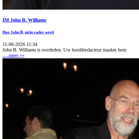
IM John B. Williams
Hoe John B, mijn vader werd
11-06-2026 11:34
John B. Williams is overleden. Uw hoofdredacteur maakte hem
.....meer »»