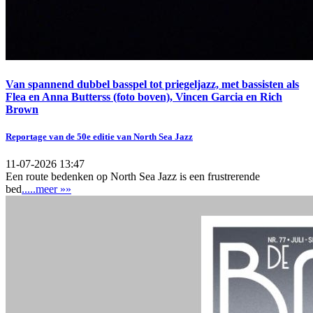
Van spannend dubbel basspel tot priegeljazz, met bassisten als
Flea en Anna Butterss (foto boven), Vincen Garcia en Rich
Brown
Reportage van de 50e editie van North Sea Jazz
11-07-2026 13:47
Een route bedenken op North Sea Jazz is een frustrerende
bed
.....meer »»