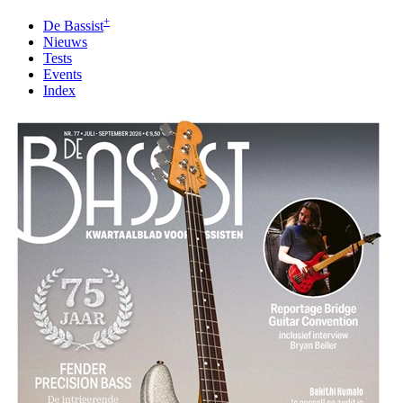
+
De Bassist
Nieuws
Tests
Events
Index