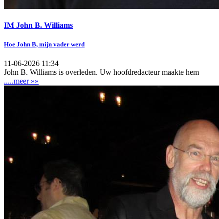
IM John B. Williams
Hoe John B, mijn vader werd
11-06-2026 11:34
John B. Williams is overleden. Uw hoofdredacteur maakte hem
.....meer »»