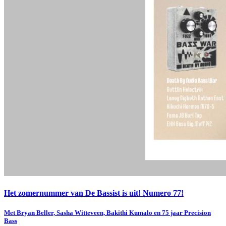
Het zomernummer van De Bassist is uit! Numero 77!
Met Bryan Beller, Sasha Witteveen, Bakithi Kumalo en 75 jaar Precision
Bass