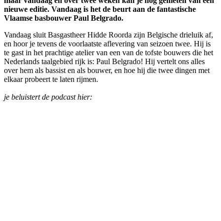
maar vandaag en over twee weken kan je nog genieten van een
nieuwe editie. Vandaag is het de beurt aan de fantastische
Vlaamse basbouwer Paul Belgrado.
Vandaag sluit Basgastheer Hidde Roorda zijn Belgische drieluik af,
en hoor je tevens de voorlaatste aflevering van seizoen twee. Hij is
te gast in het prachtige atelier van een van de tofste bouwers die het
Nederlands taalgebied rijk is: Paul Belgrado! Hij vertelt ons alles
over hem als bassist en als bouwer, en hoe hij die twee dingen met
elkaar probeert te laten rijmen.
je beluistert de podcast hier: