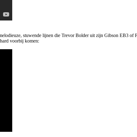
n melodieuze, stuwende lijnen die Trevor Bolder uit zijn Gibson EB3 o
eihard voorbij komen: