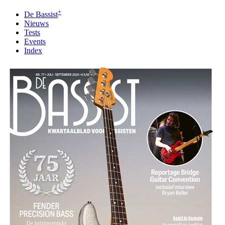
+
De Bassist
Nieuws
Tests
Events
Index