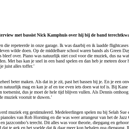
interview met bassist Nick Kamphuis over hij bij de band terechtkw
die repeteerde in onze garage. Ik was daarbij en ik laadde flightcases i
ijn leven wilde doen. Op de middelbare school waren bands als Green D
s bleef over. Piano was natuurlijk niet cool voor die muziek, dus na wa
en. Met bas kan je snel in een band spelen en dan heb je meteen door ho
juist alles toffer.’
eheel beter maken. Als dat in je zit, past het bassen bij je. En je een o
 en natuurlijk mag en kan je af en toe even iets doen wat tof is. Bij Kane 
én toetsenist, dus je moet de hele tijd blijven vullen. Als Dennis omhoog
 de muziek vooruit te duwen.’
rd muziek erg gestimuleerd. Medeleerlingen spelen nu bij Selah Sue e
d pianoles van Rob Horsting en die was weer arrangeur van het de Jazz
n jazzcombo’s terecht. Dit alles was voor theorie, diepgang en gehoort
dat te gek en het voelde dat ik daar meer kon behalen qua diepgang. Ik 