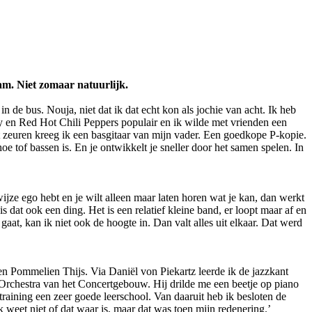
am. Niet zomaar natuurlijk.
n de bus. Nouja, niet dat ik dat echt kon als jochie van acht. Ik heb
ay en Red Hot Chili Peppers populair en ik wilde met vrienden een
t zeuren kreeg ik een basgitaar van mijn vader. Een goedkope P-kopie.
e tof bassen is. En je ontwikkelt je sneller door het samen spelen. In
nwijze ego hebt en je wilt alleen maar laten horen wat je kan, dan werkt
is dat ook een ding. Het is een relatief kleine band, er loopt maar af en
 gaat, kan ik niet ook de hoogte in. Dan valt alles uit elkaar. Dat werd
n Pommelien Thijs. Via Daniël von Piekartz leerde ik de jazzkant
 Orchestra van het Concertgebouw. Hij drilde me een beetje op piano
raining een zeer goede leerschool. Van daaruit heb ik besloten de
weet niet of dat waar is, maar dat was toen mijn redenering.’