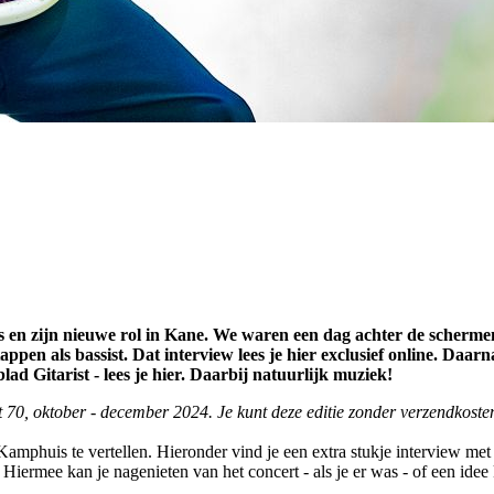
uis en zijn nieuwe rol in Kane. We waren een dag achter de scherm
ppen als bassist. Dat interview lees je hier exclusief online. Daa
ad Gitarist - lees je hier. Daarbij natuurlijk muziek!
st 70, oktober - december 2024. Je kunt deze editie zonder verzendkost
mphuis te vertellen. Hieronder vind je een extra stukje interview met 
iermee kan je nagenieten van het concert - als je er was - of een idee 