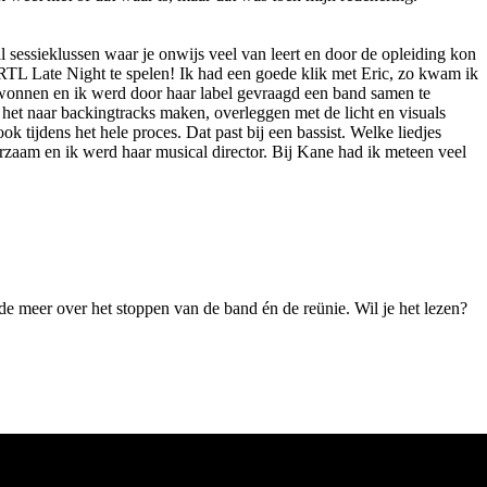
l sessieklussen waar je onwijs veel van leert en door de opleiding kon
j RTL Late Night te spelen! Ik had een goede klik met Eric, zo kwam ik
ewonnen en ik werd door haar label gevraagd een band samen te
ng het naar backingtracks maken, overleggen met de licht en visuals
 tijdens het hele proces. Dat past bij een bassist. Welke liedjes
erzaam en ik werd haar musical director. Bij Kane had ik meteen veel
e meer over het stoppen van de band én de reünie. Wil je het lezen?