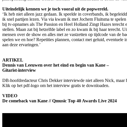
Uiteindelijk kennen we je toch vooral uit de popwereld.
‘Ik heb niet alleen jazz gedaan. Ik speelde in coverbands, ik begelei
ik snel partijen lezen. Via via kwam ik met Jochem Fluitsma te spelen
bij tv-opnames als The Passion en Heel Holland Zingt Hazes terecht
stellen. Maan zat bij hetzelfde label en zo kwam ik bij haar terecht. 
mensen over de show en alles met ze vastzetten op tijdcode van de back
spelen we en hoe? Repetities plannen, contact met geluid, eventuele 
aan deze ervaringen.’
ARTIKEL
Dennis van Leeuwen over het eind en begin van Kane –
Gitarist-interview
DB-hoofdredacteur Chris Dekker interviewde niet alleen Nick, maar hi
Klik op het pdf-logo om het interview gratis te downloaden.
VIDEO
De comeback van Kane // Qmusic Top 40 Awards Live 2024