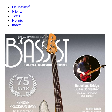
+
De Bassist
Nieuws
Tests
Events
Index