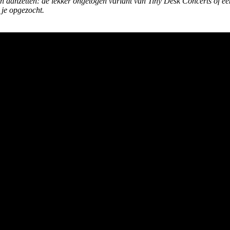
ten aanzetten: de lekker ongetogen variant van Tiny Desk Concerts of een
je opgezocht.