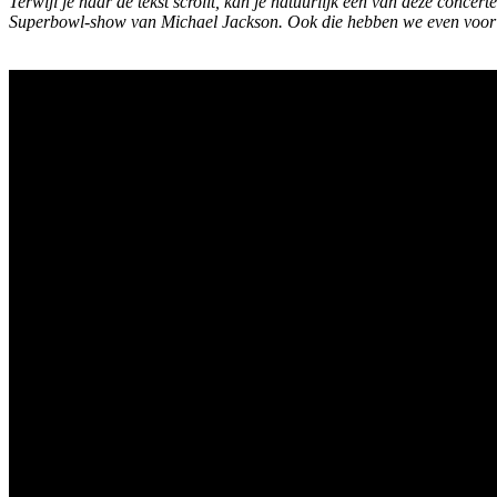
Terwijl je naar de tekst scrollt, kan je natuurlijk een van deze concer
Superbowl-show van Michael Jackson. Ook die hebben we even voor 