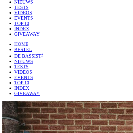
NIEUWS
TESTS
VIDEOS
EVENTS
TOP 10
INDEX
GIVEAWAY
HOME
BESTEL
+
DE BASSIST
NIEUWS
TESTS
VIDEOS
EVENTS
TOP 10
INDEX
GIVEAWAY