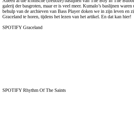
Alleen al die iconische (fretloze) baslijnen van The Boy In The Bubbl
galerij der basgroten, maar er is veel meer. Kumalo’s baslijnen war
behulp van de archieven van Bass Player doken we in zijn leven en zij
Graceland te horen, tijdens het lezen van het artikel. En dat kan hier!
SPOTIFY Graceland
SPOTIFY Rhythm Of The Saints