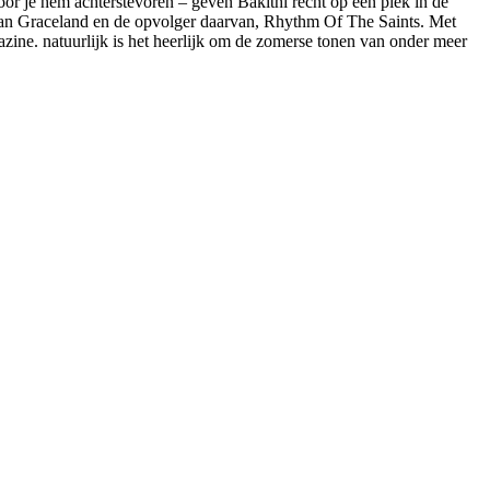
oor je hem achterstevoren – geven Bakithi recht op een plek in de
 aan Graceland en de opvolger daarvan, Rhythm Of The Saints. Met
azine. natuurlijk is het heerlijk om de zomerse tonen van onder meer