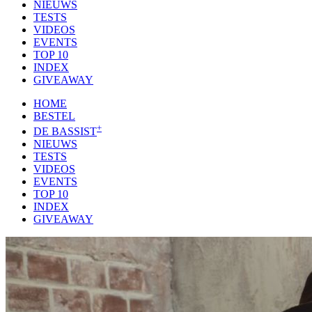
NIEUWS
TESTS
VIDEOS
EVENTS
TOP 10
INDEX
GIVEAWAY
HOME
BESTEL
+
DE BASSIST
NIEUWS
TESTS
VIDEOS
EVENTS
TOP 10
INDEX
GIVEAWAY