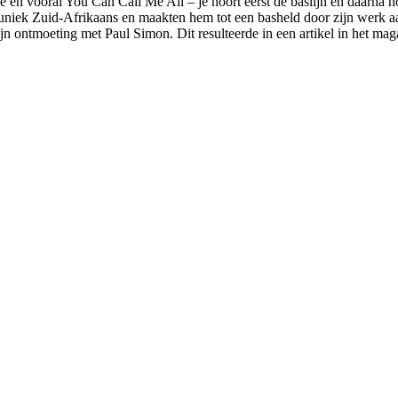
e en vooral You Can Call Me All – je hoort eerst de baslijn en daarna h
en uniek Zuid-Afrikaans en maakten hem tot een basheld door zijn werk
n ontmoeting met Paul Simon. Dit resulteerde in een artikel in het mag