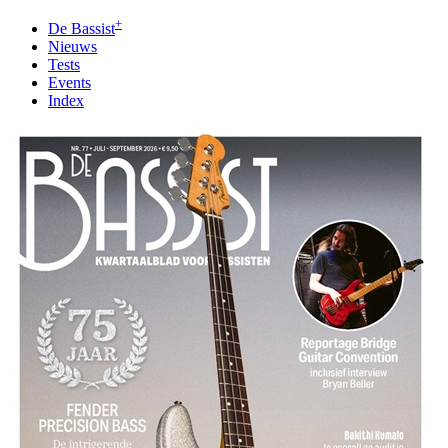
+
De Bassist
Nieuws
Tests
Events
Index