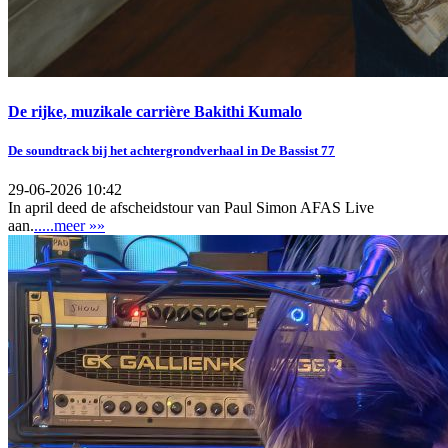
De rijke, muzikale carrière Bakithi Kumalo
De soundtrack bij het achtergrondverhaal in De Bassist 77
29-06-2026 10:42
In april deed de afscheidstour van Paul Simon AFAS Live
aan.
.....meer »»