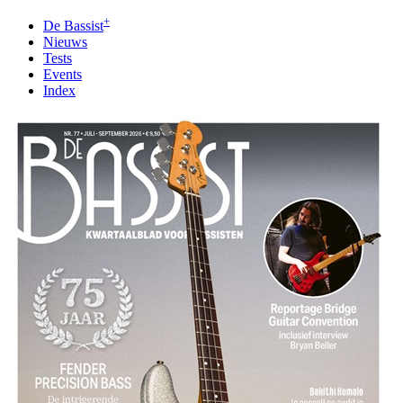
+
De Bassist
Nieuws
Tests
Events
Index