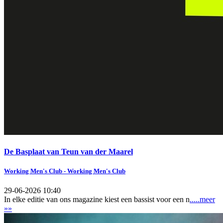
De Basplaat van Teun van der Maarel
Working Men's Club - Working Men's Club
29-06-2026 10:40
In elke editie van ons magazine kiest een bassist voor een n
.....meer
»»