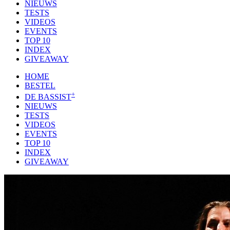
NIEUWS
TESTS
VIDEOS
EVENTS
TOP 10
INDEX
GIVEAWAY
HOME
BESTEL
+
DE BASSIST
NIEUWS
TESTS
VIDEOS
EVENTS
TOP 10
INDEX
GIVEAWAY