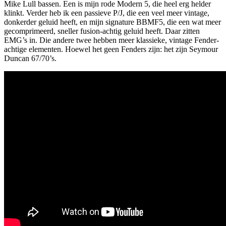
Mike Lull bassen. Een is mijn rode Modern 5, die heel erg helder
klinkt. Verder heb ik een passieve P/J, die een veel meer vintage,
donkerder geluid heeft, en mijn signature BBMF5, die een wat meer
gecomprimeerd, sneller fusion-achtig geluid heeft. Daar zitten
EMG’s in. Die andere twee hebben meer klassieke, vintage Fender-
achtige elementen. Hoewel het geen Fenders zijn: het zijn Seymour
Duncan 67/70’s.