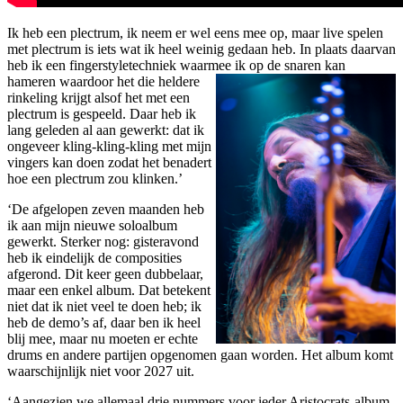
Ik heb een plectrum, ik neem er wel eens mee op, maar live spelen
met plectrum is iets wat ik heel weinig gedaan heb. In plaats daarvan
heb ik een fingerstyletechniek waarmee ik op de snaren kan
hameren waardoor
het die heldere
rinkeling krijgt alsof het met een
plectrum is gespeeld. Daar heb ik
lang geleden al aan gewerkt: dat ik
ongeveer kling-kling-kling met mijn
vingers kan doen zodat het benadert
hoe een plectrum zou klinken.’
‘De afgelopen zeven maanden heb
ik aan mijn nieuwe soloalbum
gewerkt. Sterker nog: gisteravond
heb ik eindelijk de composities
afgerond. Dit keer geen dubbelaar,
maar een enkel album. Dat betekent
niet dat ik niet veel te doen heb; ik
heb de demo’s af, daar ben ik heel
blij mee, maar nu moeten er echte
drums en andere partijen opgenomen gaan worden. Het album komt
waarschijnlijk niet voor 2027 uit.
‘Aangezien we allemaal drie nummers voor ieder Aristocrats-album