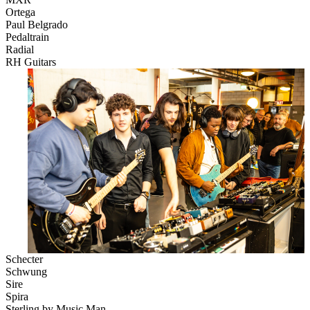
Ortega
Paul Belgrado
Pedaltrain
Radial
RH Guitars
Schecter
Schwung
Sire
Spira
Sterling by Music Man