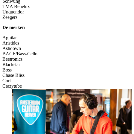
Schwung
TMA Benelux
Unquendor
Zeegers
De merken
Aguilar
Aristides
Ashdown
BACE/Bass-Cello
Beetronics
Blackstar
Boss
Chase Bliss
Cort
Crazytube