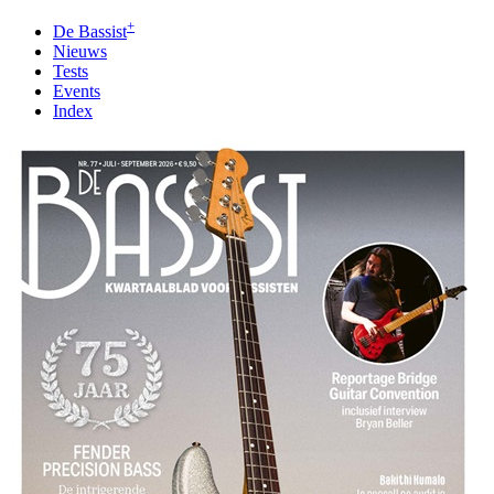
+
De Bassist
Nieuws
Tests
Events
Index