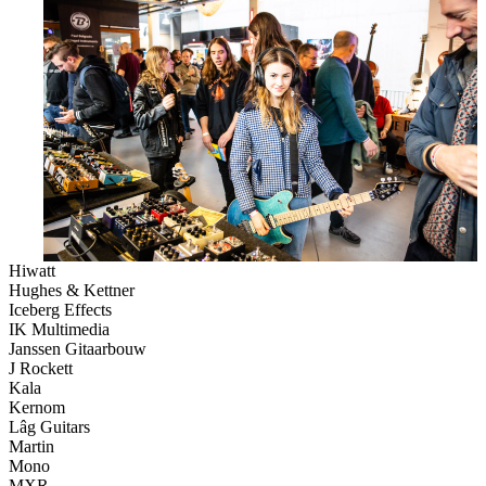
Hiwatt
Hughes & Kettner
Iceberg Effects
IK Multimedia
Janssen Gitaarbouw
J Rockett
Kala
Kernom
Lâg Guitars
Martin
Mono
MXR