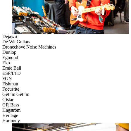
Dejawu
De Wit Guitars
Dronechove Noise Machines
Dunlop
Egmond
Eko
Ernie Ball
ESP/LTD
FGN
Fishman
Focusrite
Get ‘m Get ‘m
Gistar
GR Bass
Hagström
Heritage
Harmony