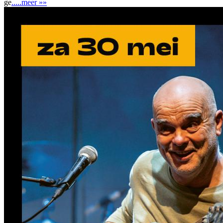
ge
.....meer »»