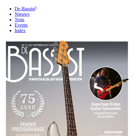
+
De Bassist
Nieuws
Tests
Events
Index