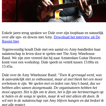
Enkele jaren terug spraken we Dale over zijn loopbaan en natuurlijk
over alle ups- en downs met Amy.
Download het interview uit De
Bassist hier
.
Tegenwoordig houdt Dale met een aantal ex-Amy-bandleden haar
nalatenschap in leven door te spelen met The Amy Winehouse
Band. We zijn zeer vereerd dat hij naar Amsterdam Guitar Heaven
komt voor een workshop. Dale speelt en vertelt tussen 15:00u en
15:45u.
Dale over de Amy Winehouse Band:
'‘Toen ik gevraagd werd, was
ik aanvankelijk niet zo enthousiast, maar al snel bleek het een mooi
eerbetoon te zijn. We spelen met ex-leden van Amy’s band, dus we
hebben alles samen doorgemaakt. De organisatoren hebben het
mooi opgezet. Het is fijn om te doen, het is fijn om herinneringen op
te halen en de songs te spelen, maar ik wil niet alleen dit doen. Ik
wil niet in de nalatenschap van Amy blijven hangen en dat bedoel ik
met alle respect