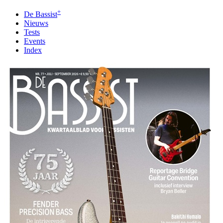
+
De Bassist
Nieuws
Tests
Events
Index