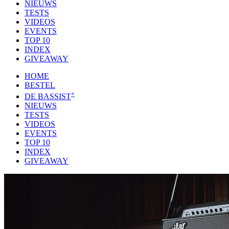
NIEUWS
TESTS
VIDEOS
EVENTS
TOP 10
INDEX
GIVEAWAY
HOME
BESTEL
+
DE BASSIST
NIEUWS
TESTS
VIDEOS
EVENTS
TOP 10
INDEX
GIVEAWAY