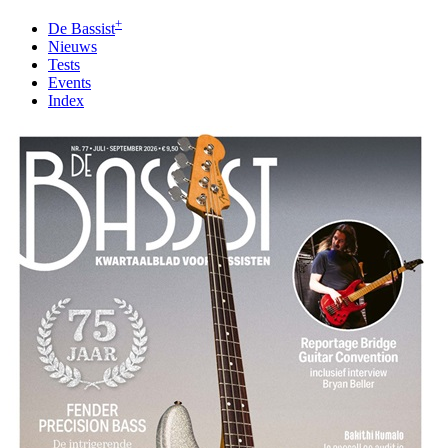
+
De Bassist
Nieuws
Tests
Events
Index