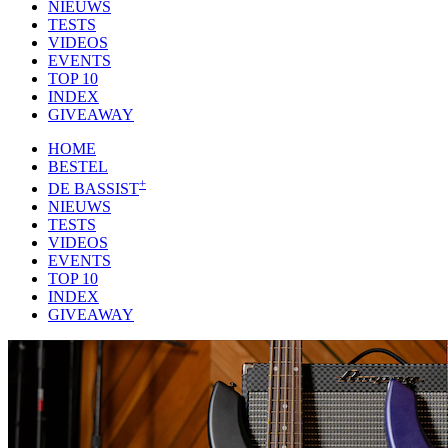
NIEUWS
TESTS
VIDEOS
EVENTS
TOP 10
INDEX
GIVEAWAY
HOME
BESTEL
+
DE BASSIST
NIEUWS
TESTS
VIDEOS
EVENTS
TOP 10
INDEX
GIVEAWAY