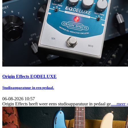
Origin Effects EQDELUXE
Studioapparatuur in een pedaal.
06-08-2026 10:57
Origin Effects heeft weer eens studioapparatuur in pedaal ge
.....meer 