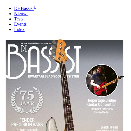
+
De Bassist
Nieuws
Tests
Events
Index