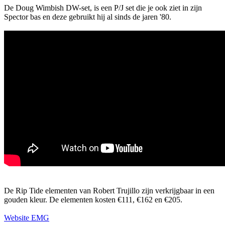
De Doug Wimbish DW-set, is een P/J set die je ook ziet in zijn
Spector bas en deze gebruikt hij al sinds de jaren '80.
De Rip Tide elementen van Robert Trujillo zijn verkrijgbaar in een
gouden kleur. De elementen kosten €111, €162 en €205.
Website EMG