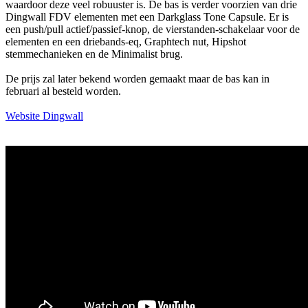
waardoor deze veel robuuster is. De bas is verder voorzien van drie
Dingwall FDV elementen met een Darkglass Tone Capsule. Er is
een push/pull actief/passief-knop, de vierstanden-schakelaar voor de
elementen en een driebands-eq, Graphtech nut, Hipshot
stemmechanieken en de Minimalist brug.
De prijs zal later bekend worden gemaakt maar de bas kan in
februari al besteld worden.
Website Dingwall