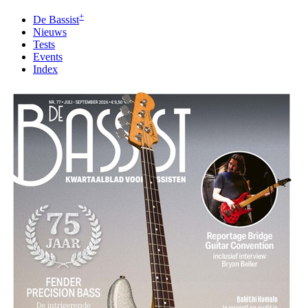
+
De Bassist
Nieuws
Tests
Events
Index