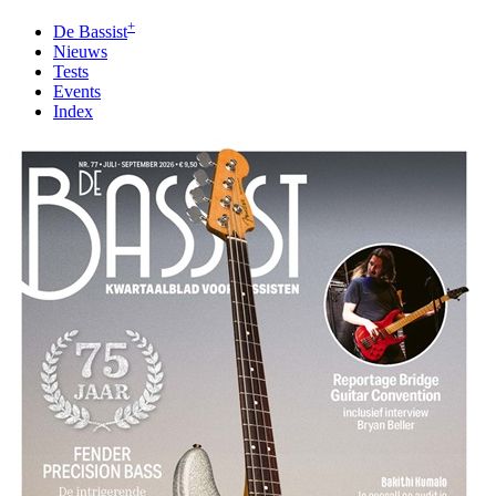
+
De Bassist
Nieuws
Tests
Events
Index