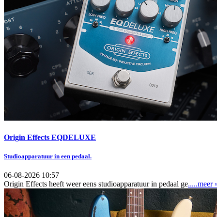
Origin Effects EQDELUXE
Studioapparatuur in een pedaal.
06-08-2026 10:57
Origin Effects heeft weer eens studioapparatuur in pedaal ge
.....meer 