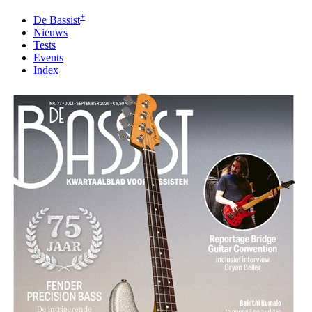
+
De Bassist
Nieuws
Tests
Events
Index