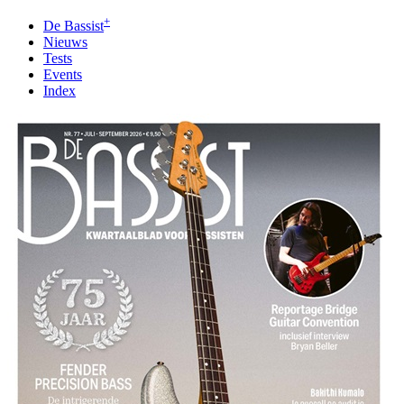
+
De Bassist
Nieuws
Tests
Events
Index