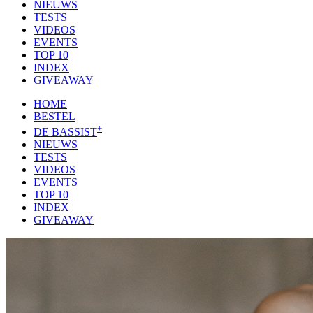
NIEUWS
TESTS
VIDEOS
EVENTS
TOP 10
INDEX
GIVEAWAY
HOME
BESTEL
+
DE BASSIST
NIEUWS
TESTS
VIDEOS
EVENTS
TOP 10
INDEX
GIVEAWAY