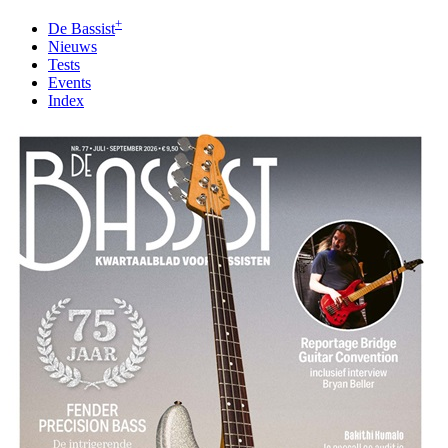
+
De Bassist
Nieuws
Tests
Events
Index