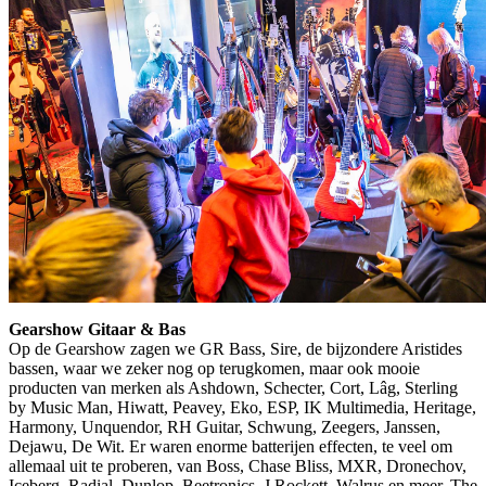
Gearshow Gitaar & Bas
Op de Gearshow zagen we GR Bass, Sire, de bijzondere Aristides
bassen, waar we zeker nog op terugkomen, maar ook mooie
producten van merken als Ashdown, Schecter, Cort, Lâg, Sterling
by Music Man, Hiwatt, Peavey, Eko, ESP, IK Multimedia, Heritage,
Harmony, Unquendor, RH Guitar, Schwung, Zeegers, Janssen,
Dejawu, De Wit. Er waren enorme batterijen effecten, te veel om
allemaal uit te proberen, van Boss, Chase Bliss, MXR, Dronechov,
Iceberg, Radial, Dunlop, Beetronics, J Rockett, Walrus en meer. The