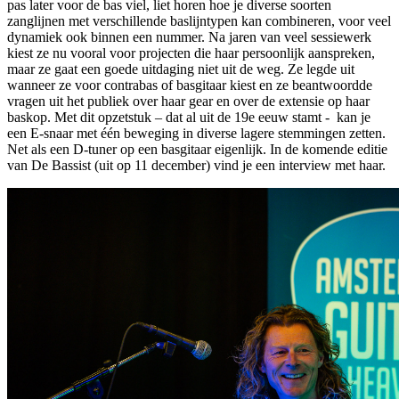
pas later voor de bas viel, liet horen hoe je diverse soorten
zanglijnen met verschillende baslijntypen kan combineren, voor veel
dynamiek ook binnen een nummer. Na jaren van veel sessiewerk
kiest ze nu vooral voor projecten die haar persoonlijk aanspreken,
maar ze gaat een goede uitdaging niet uit de weg. Ze legde uit
wanneer ze voor contrabas of basgitaar kiest en ze beantwoordde
vragen uit het publiek over haar gear en over de extensie op haar
baskop. Met dit opzetstuk – dat al uit de 19e eeuw stamt - kan je
een E-snaar met één beweging in diverse lagere stemmingen zetten.
Net als een D-tuner op een basgitaar eigenlijk. In de komende editie
van De Bassist (uit op 11 december) vind je een interview met haar.