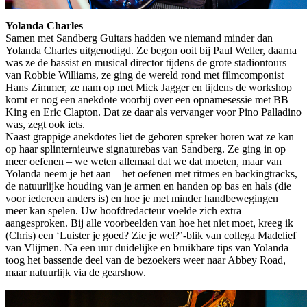
Yolanda Charles
Samen met Sandberg Guitars hadden we niemand minder dan
Yolanda Charles uitgenodigd. Ze begon ooit bij Paul Weller, daarna
was ze de bassist en musical director tijdens de grote stadiontours
van Robbie Williams, ze ging de wereld rond met filmcomponist
Hans Zimmer, ze nam op met Mick Jagger en tijdens de workshop
komt er nog een anekdote voorbij over een opnamesessie met BB
King en Eric Clapton. Dat ze daar als vervanger voor Pino Palladino
was, zegt ook iets.
Naast grappige anekdotes liet de geboren spreker horen wat ze kan
op haar splinternieuwe signaturebas van Sandberg. Ze ging in op
meer oefenen – we weten allemaal dat we dat moeten, maar van
Yolanda neem je het aan – het oefenen met ritmes en backingtracks,
de natuurlijke houding van je armen en handen op bas en hals (die
voor iedereen anders is) en hoe je met minder handbewegingen
meer kan spelen. Uw hoofdredacteur voelde zich extra
aangesproken. Bij alle voorbeelden van hoe het niet moet, kreeg ik
(Chris) een ‘Luister je goed? Zie je wel?’-blik van collega Madelief
van Vlijmen. Na een uur duidelijke en bruikbare tips van Yolanda
toog het bassende deel van de bezoekers weer naar Abbey Road,
maar natuurlijk via de gearshow.