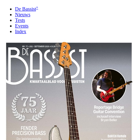
+
De Bassist
Nieuws
Tests
Events
Index