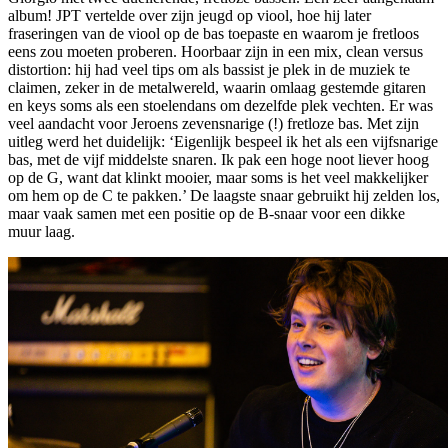
album! JPT vertelde over zijn jeugd op viool, hoe hij later
fraseringen van de viool op de bas toepaste en waarom je fretloos
eens zou moeten proberen. Hoorbaar zijn in een mix, clean versus
distortion: hij had veel tips om als bassist je plek in de muziek te
claimen, zeker in de metalwereld, waarin omlaag gestemde gitaren
en keys soms als een stoelendans om dezelfde plek vechten. Er was
veel aandacht voor Jeroens zevensnarige (!) fretloze bas. Met zijn
uitleg werd het duidelijk: ‘Eigenlijk bespeel ik het als een vijfsnarige
bas, met de vijf middelste snaren. Ik pak een hoge noot liever hoog
op de G, want dat klinkt mooier, maar soms is het veel makkelijker
om hem op de C te pakken.’ De laagste snaar gebruikt hij zelden los,
maar vaak samen met een positie op de B-snaar voor een dikke
muur laag.