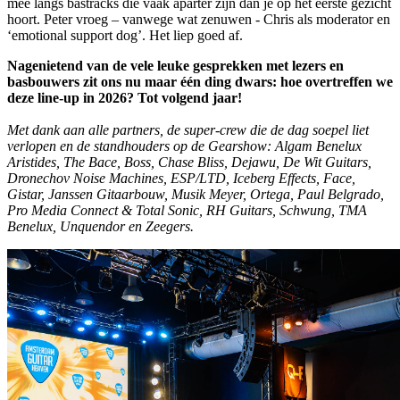
mee langs bastracks die vaak aparter zijn dan je op het eerste gezicht
hoort. Peter vroeg – vanwege wat zenuwen - Chris als moderator en
‘emotional support dog’. Het liep goed af.
Nagenietend van de vele leuke gesprekken met lezers en
basbouwers zit ons nu maar één ding dwars: hoe overtreffen we
deze line-up in 2026? Tot volgend jaar!
Met dank aan alle partners, de super-crew die de dag soepel liet
verlopen en de standhouders op de Gearshow: Algam Benelux
Aristides, The Bace, Boss, Chase Bliss, Dejawu, De Wit Guitars,
Dronechov Noise Machines, ESP/LTD, Iceberg Effects, Face,
Gistar, Janssen Gitaarbouw, Musik Meyer, Ortega, Paul Belgrado,
Pro Media Connect & Total Sonic, RH Guitars, Schwung, TMA
Benelux, Unquendor en Zeegers.