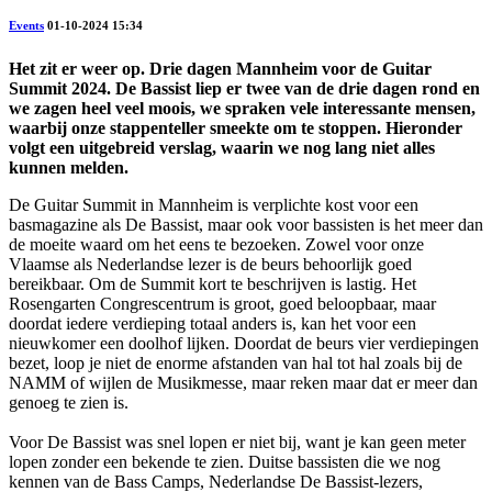
Events
01-10-2024 15:34
Het zit er weer op. Drie dagen Mannheim voor de Guitar
Summit 2024. De Bassist liep er twee van de drie dagen rond en
we zagen heel veel moois, we spraken vele interessante mensen,
waarbij onze stappenteller smeekte om te stoppen. Hieronder
volgt een uitgebreid verslag, waarin we nog lang niet alles
kunnen melden.
De Guitar Summit in Mannheim is verplichte kost voor een
basmagazine als De Bassist, maar ook voor bassisten is het meer dan
de moeite waard om het eens te bezoeken. Zowel voor onze
Vlaamse als Nederlandse lezer is de beurs behoorlijk goed
bereikbaar. Om de Summit kort te beschrijven is lastig. Het
Rosengarten Congrescentrum is groot, goed beloopbaar, maar
doordat iedere verdieping totaal anders is, kan het voor een
nieuwkomer een doolhof lijken. Doordat de beurs vier verdiepingen
bezet, loop je niet de enorme afstanden van hal tot hal zoals bij de
NAMM of wijlen de Musikmesse, maar reken maar dat er meer dan
genoeg te zien is.
Voor De Bassist was snel lopen er niet bij, want je kan geen meter
lopen zonder een bekende te zien. Duitse bassisten die we nog
kennen van de Bass Camps, Nederlandse De Bassist-lezers,