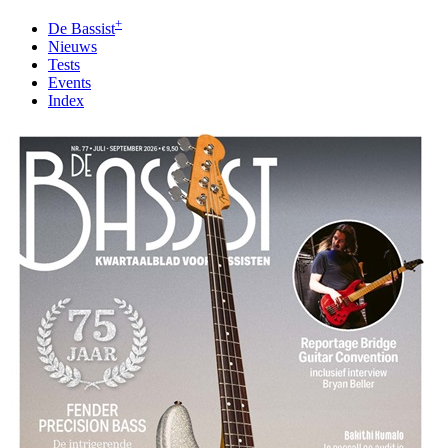
+
De Bassist
Nieuws
Tests
Events
Index