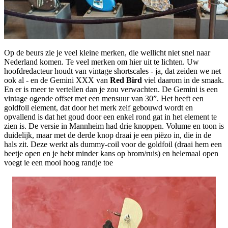
Op de beurs zie je veel kleine merken, die wellicht niet snel naar
Nederland komen. Te veel merken om hier uit te lichten. Uw
hoofdredacteur houdt van vintage shortscales - ja, dat zeiden we net
ook al - en de Gemini XXX van
Red Bird
viel daarom in de smaak.
En er is meer te vertellen dan je zou verwachten. De Gemini is een
vintage ogende offset met een mensuur van 30”. Het heeft een
goldfoil element, dat door het merk zelf gebouwd wordt en
opvallend is dat het goud door een enkel rond gat in het element te
zien is. De versie in Mannheim had drie knoppen. Volume en toon is
duidelijk, maar met de derde knop draai je een piëzo in, die in de
hals zit. Deze werkt als dummy-coil voor de goldfoil (draai hem een
beetje open en je hebt minder kans op brom/ruis) en helemaal open
voegt ie een mooi hoog randje toe