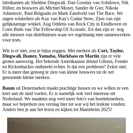
fabrikanten als Sheldon Dingwall, Dan Gooday van Ashdown, Nik
Hüber, en bouwers als Michiel Mozer, Sander de Gier, Nikola
Adamovic, Paul Belgrado en Mark Zandveld van The Bace. We
zagen winkeliers als Kay van Kay's Guitar Store, Zjon van zijn
gelijknamige winkel, Aug Oddens van Rock City in Eindhoven en
Coen Bults van The Fellowship Of Acoustic. En dan zijn er nog
alle mensen van distributeurs waar we regelmatig mee samenwerken
voor tests.
Wie is er niet, zou je bijna zeggen. Met merken als
Cort, Taylor,
Dingwall, Ibanez, Yamaha, Markbass en Martin
zijn er vele
groten aanwezig. Het bekende Amerikaanse drietal Gibson, Fender
en Rickenbacker ontbreekt echter. Is dat een probleem? Zeker niet.
Er is meer dan genoeg te zien van kleine bouwers tot de net
genoemde kleine merken.
Baum
uit Denemarken maakt prachtige bassen en we willen ze een
keer aan de tand voelen. Er is namelijk ook veel interesse uit
Nederland. We maakten nog veel meer foto's van boetiekmerken,
maar we beperken ons verslag hier tot wat wij het leukste vonden.
Anders ben je aan het lezen en kijken tot Mannheim 2025!